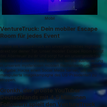
Mobil
VentureTruck: Dein mobiler Escape
Room für jedes Event
Erlebe mit VentureTruck ein unvergleichliches Highlight
direkt vor deiner Tür. Unser mobiler Escape Room bringt
das Abenteuer zu dir und sorgt für ein unvergessliches
Erlebnis bei jedem Event. Stell dich der Herausforderung
in unserem mysteriösen mobilen Rechenzentrum. Deine
Aufgabe: Hacke einen Social Media Server, um die
manipulierte Imagekampagne des US-Präsidenten zu
stoppen.
Gronkh, der größte YouTuber
Deutschlands mit 4,5 Millionen
Followern spielt den VentureTruck