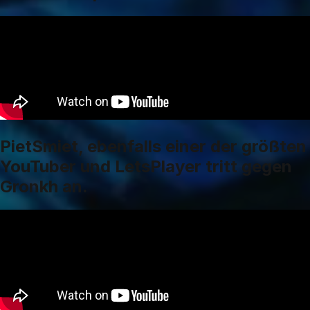
PietSmiet, ebenfalls einer der größten
YouTuber und LetsPlayer tritt gegen
Gronkh an.