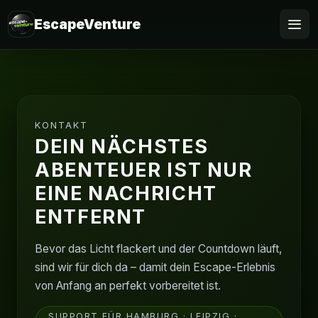
EscapeVenture
Escape
Buchen
KONTAKT
Gutschein
DEIN NÄCHSTES
ABENTEUER IST NUR
Business
EINE NACHRICHT
ENTFERNT
@Home
Bevor das Licht flackert und der Countdown läuft,
FAQ
sind wir für dich da – damit dein Escape-Erlebnis
von Anfang an perfekt vorbereitet ist.
SUPPORT FÜR HAMBURG · LEIPZIG ·