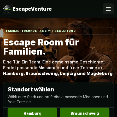
EscapeVenture
Escape
FAMILIE · FREUNDE · AB 6 MIT BEGLEITUNG
Buchen
Escape Room für
Familien.
Gutschein
Eine Tür. Ein Team. Eine gemeinsame Geschichte.
Business
Findet passende Missionen und freie Termine in
Hamburg, Braunschweig, Leipzig und Magdeburg
.
@Home
Standort wählen
FAQ
Wählt eure Stadt und prüft direkt passende Missionen und
freie Termine.
Hamburg
Braunschweig