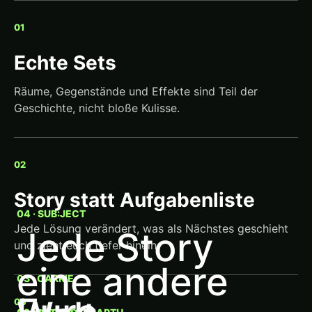
01
Echte Sets
Räume, Gegenstände und Effekte sind Teil der
Geschichte, nicht bloße Kulisse.
02
Story statt Aufgabenliste
04 · SUB:JECT
Jede Lösung verändert, was als Nächstes geschieht
Jede Story
und zieht euch tiefer hinein.
eine andere
03 · CARRIE
03