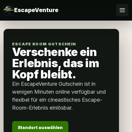
EscapeVenture
Escape
Buchen
ESCAPE ROOM GUTSCHEIN
Verschenke ein
Gutschein
Erlebnis, das im
Kopf bleibt.
Für Firmen
Ein EscapeVenture Gutschein ist in
Online spielen
wenigen Minuten online verfügbar und
flexibel für ein cineastisches Escape-
FAQ
Room-Erlebnis einlösbar.
Standort auswählen