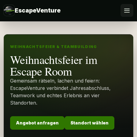
EscapeVenture
Escape
Buchen
WEIHNACHTSFEIER & TEAMBUILDING
Weihnachtsfeier im
Gutschein
Escape Room
Business
Gemeinsam rätseln, lachen und feiern:
EscapeVenture verbindet Jahresabschluss,
@Home
Teamwork und echtes Erlebnis an vier
Standorten.
FAQ
Angebot anfragen
Standort wählen