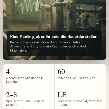
Kino-Feeling, aber ihr seid die Hauptdarsteller.
Keine Schauspieler. Keine Jump Scares. Dafür
Atmosphäre, Story und ein Raum, der euch sofort
hineinzieht.
4
60
cineastische Missionen in
Minuten Live-Escape-Zeit
Leipzig
2–8
LE
Spieler pro Raum, je nach
Dresdner Straße 54, zentral in
Mission
Reudnitz