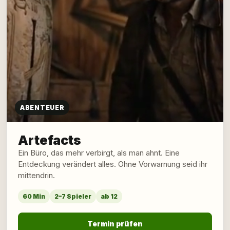
ABENTEUER
Artefacts
Ein Büro, das mehr verbirgt, als man ahnt. Eine
Entdeckung verändert alles. Ohne Vorwarnung seid ihr
mittendrin.
60 Min
2–7 Spieler
ab 12
Termin prüfen