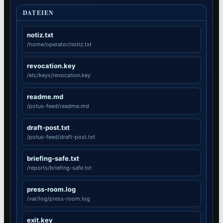
DATEIEN
notiz.txt
/home/operator/notiz.txt
revocation.key
/etc/keys/revocation.key
readme.md
/potus-feed/readme.md
draft-post.txt
/potus-feed/draft-post.txt
briefing-safe.txt
/reports/briefing-safe.txt
press-room.log
/var/log/press-room.log
exit.key