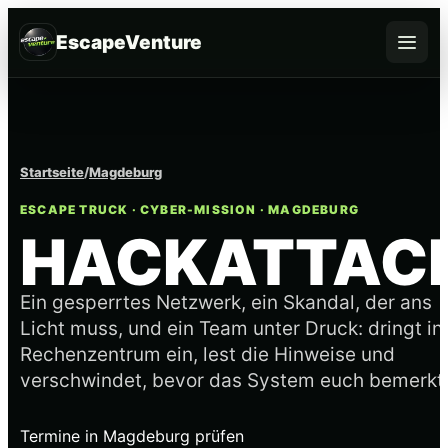
EscapeVenture
Escape
Buchen
Startseite
/
Magdeburg
Gutschein
ESCAPE TRUCK · CYBER-MISSION · MAGDEBURG
HACKATTAC
Für Firmen
Ein gesperrtes Netzwerk, ein Skandal, der ans
Online spielen
Licht muss, und ein Team unter Druck: dringt in
Rechenzentrum ein, lest die Hinweise und
FAQ
verschwindet, bevor das System euch bemerkt
Termine in Magdeburg prüfen