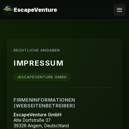
EscapeVenture
Escape
Buchen
RECHTLICHE ANGABEN
Gutschein
IMPRESSUM
Business
ESCAPEVENTURE GMBH
@Home
FIRMENINFORMATIONEN
FAQ
(WEBSEITENBETREIBER)
EscapeVenture GmbH
Alte Dorfstraße 37
39326 Angern, Deutschland