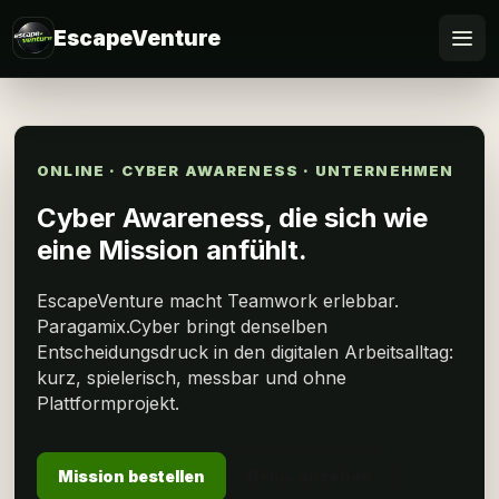
EscapeVenture
Escape
Buchen
ONLINE · CYBER AWARENESS · UNTERNEHMEN
Cyber Awareness, die sich wie
Gutschein
eine Mission anfühlt.
Business
EscapeVenture macht Teamwork erlebbar.
Paragamix.Cyber bringt denselben
@Home
Entscheidungsdruck in den digitalen Arbeitsalltag:
kurz, spielerisch, messbar und ohne
FAQ
Plattformprojekt.
Mission bestellen
Demo ansehen