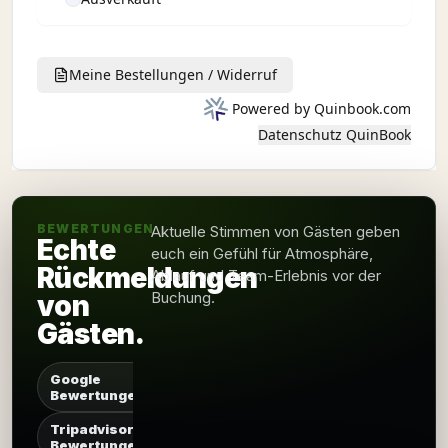
BEWERTUNGEN
Aktuelle Stimmen von Gästen geben
Echte
euch ein Gefühl für Atmosphäre,
Rückmeldungen
Ablauf und Team-Erlebnis vor der
Buchung.
von
Gästen.
Google
Bewertungen
Tripadvisor
Bewertungen