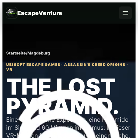
EscapeVenture
Escape
Buchen
Startseite
/
Magdeburg
Gutschein
UBISOFT ESCAPE GAMES · ASSASSIN'S CREED ORIGINS ·
VR
THE LOST
Business
@Home
PYRAMID.
FAQ
Eine verschollene Expedition, eine Pyramide
im Sinai und 60 Minuten im Animus: In dieser
VR-Mission folgt ihr den Spuren einer Suche,