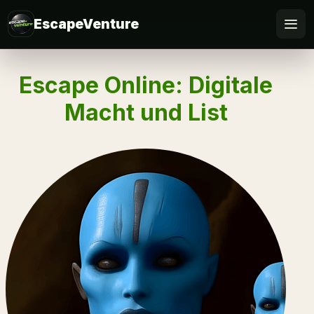
EscapeVenture
Escape
Escape Online: Digitale
Buchen
Macht und List
Gutschein
Für Firmen
Online spielen
FAQ