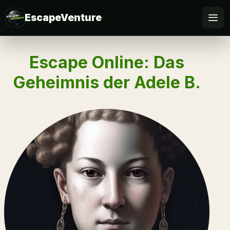
EscapeVenture
Escape
Escape Online: Das
Buchen
Geheimnis der Adele B.
Gutschein
Business
@Home
FAQ