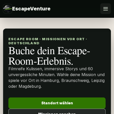
EscapeVenture
Escape
Standort wählen
ESCAPE ROOM · MISSIONEN VOR ORT ·
DEUTSCHLAND
Buche dein Escape-
Gutschein
Room-Erlebnis.
Für Firmen
Filmreife Kulissen, immersive Storys und 60
unvergessliche Minuten. Wähle deine Mission und
Online spielen
spiele vor Ort in Hamburg, Braunschweig, Leipzig
oder Magdeburg.
FAQ
Standort wählen