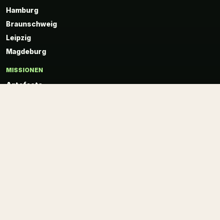
Hamburg
Braunschweig
Leipzig
Magdeburg
MISSIONEN
Artefacts
Doc Eisenbarth
Carrie
HackAttack
Sub:ject
ANLÄSSE
Teamevent
Weihnachtsfeier
Familie & Freunde
Kindergeburtstag