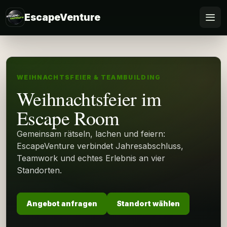
EscapeVenture
Escape
Buchen
WEIHNACHTSFEIER & TEAMBUILDING
Weihnachtsfeier im
Gutschein
Escape Room
Business
Gemeinsam rätseln, lachen und feiern:
EscapeVenture verbindet Jahresabschluss,
@Home
Teamwork und echtes Erlebnis an vier
Standorten.
FAQ
Angebot anfragen
Standort wählen