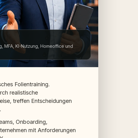
ng, MFA, KI-Nutzung, Homeoffice und
ches Folientraining.
ch realistische
eise, treffen Entscheidungen
.
eams, Onboarding,
ternehmen mit Anforderungen