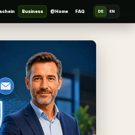
schein
Business
@Home
FAQ
DE
EN