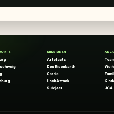
DORTE
MISSIONEN
ANLÄ
urg
Artefacts
Tea
nschweig
Doc Eisenbarth
Weih
ig
Carrie
Fami
eburg
HackAttack
Kind
Sub:ject
JGA