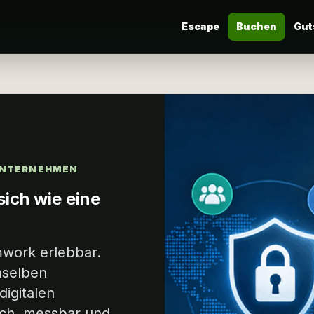
Escape
Buchen
Gut
 UNTERNEHMEN
ich wie eine
work erlebbar.
nselben
digitalen
isch, messbar und