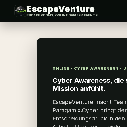
EscapeVenture
ESCAPE ROOMS, ONLINE GAMES & EVENTS
ONLINE · CYBER AWARENESS ·
Cyber Awareness, die s
Mission anfühlt.
EscapeVenture macht Team
Paragamix.Cyber bringt de
Entscheidungsdruck in den 
Arbeitsalltag: kurz, spieler