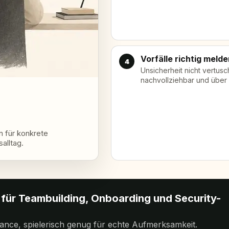
Vorfälle richtig meld
4
Unsicherheit nicht vertusc
nachvollziehbar und über
n für konkrete
alltag.
g für Teambuilding, Onboarding und Security-
ance, spielerisch genug für echte Aufmerksamkeit.