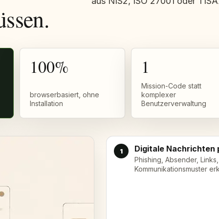
aus NIS2, ISO 27001 oder TISA
üssen.
100%
1
Mission-Code statt
browserbasiert, ohne
komplexer
Installation
Benutzerverwaltung
Digitale Nachrichten
1
Phishing, Absender, Links
Kommunikationsmuster er