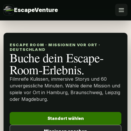
EscapeVenture
Escape
Standort wählen
ESCAPE ROOM · MISSIONEN VOR ORT ·
DEUTSCHLAND
Buche dein Escape-
Gutschein
Room-Erlebnis.
Business
Filmreife Kulissen, immersive Storys und 60
unvergessliche Minuten. Wähle deine Mission und
@Home
spiele vor Ort in Hamburg, Braunschweig, Leipzig
oder Magdeburg.
FAQ
Standort wählen