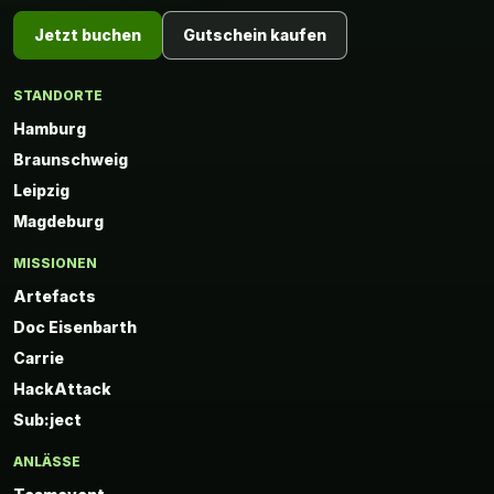
Jetzt buchen
Gutschein kaufen
STANDORTE
Hamburg
Braunschweig
Leipzig
Magdeburg
MISSIONEN
Artefacts
Doc Eisenbarth
Carrie
HackAttack
Sub:ject
ANLÄSSE