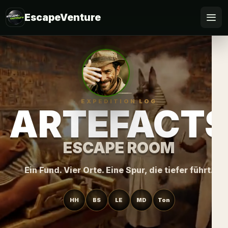
EscapeVenture
Escape
Buchen
Gutschein
EXPEDITION LOG
ARTEFACT
Für Firmen
ESCAPE ROOM
Online spielen
Ein Fund. Vier Orte. Eine Spur, die tiefer führt.
FAQ
HH
BS
LE
MD
Ton