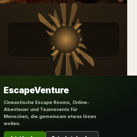
Interaktives Mini-Escape-Game
Kurzes interaktives Mini-Escape-Game als spielerischer
EscapeVenture
Cineastische Escape Rooms, Online-
Abenteuer und Teamevents für
Menschen, die gemeinsam etwas lösen
wollen.