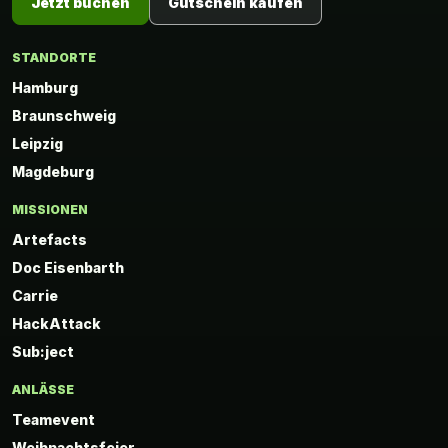
Jetzt buchen
Gutschein kaufen
STANDORTE
Hamburg
Braunschweig
Leipzig
Magdeburg
MISSIONEN
Artefacts
Doc Eisenbarth
Carrie
HackAttack
Sub:ject
ANLÄSSE
Teamevent
Weihnachtsfeier