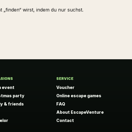
t „finden“ wirst, indem du nur suchst.
SIONS
SERVICE
 event
Voucher
stmas party
Online escape games
ly & friends
FAQ
About EscapeVenture
elor
Contact